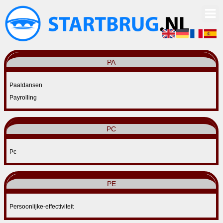
PA
Paaldansen
Payrolling
PC
Pc
PE
Persoonlijke-effectiviteit