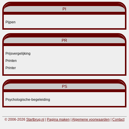
PI
Pijpen
PR
Prijsvergelijking
Printen
Printer
PS
Psychologische-begeleiding
© 2006-2026
Startbrug.nl
|
Pagina maken
|
Algemene voorwaarden
|
Contact