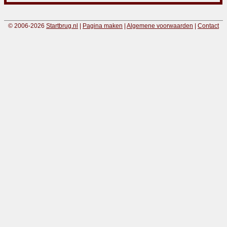
© 2006-2026
Startbrug.nl
|
Pagina maken
|
Algemene voorwaarden
|
Contact