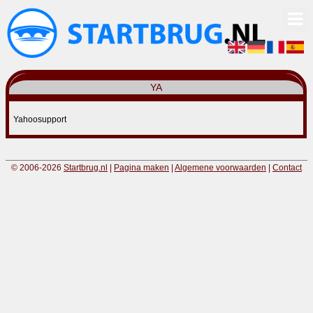
YA
Yahoosupport
© 2006-2026
Startbrug.nl
|
Pagina maken
|
Algemene voorwaarden
|
Contact