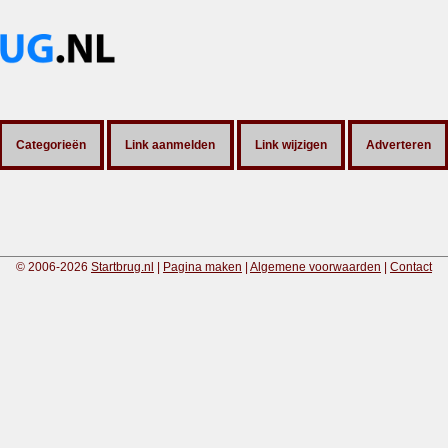
Categorieën
Link aanmelden
Link wijzigen
Adverteren
© 2006-2026
Startbrug.nl
|
Pagina maken
|
Algemene voorwaarden
|
Contact